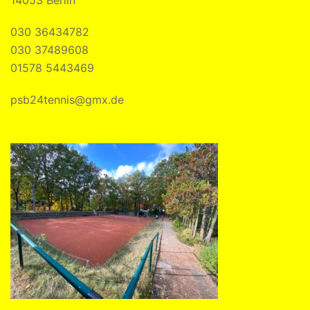
14053 Berlin
030 36434782
030 37489608
01578 5443469
psb24tennis@gmx.de