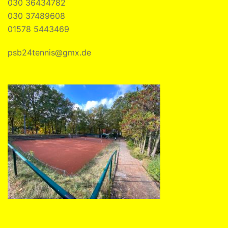
030 36434782
030 37489608
01578 5443469
psb24tennis@gmx.de