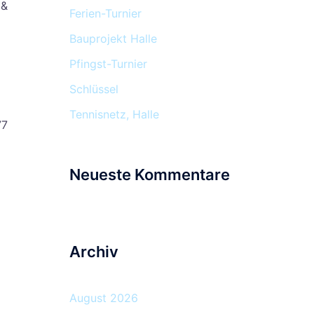
 &
Ferien-Turnier
Bauprojekt Halle
Pfingst-Turnier
Schlüssel
Tennisnetz, Halle
77
Neueste Kommentare
Archiv
August 2026