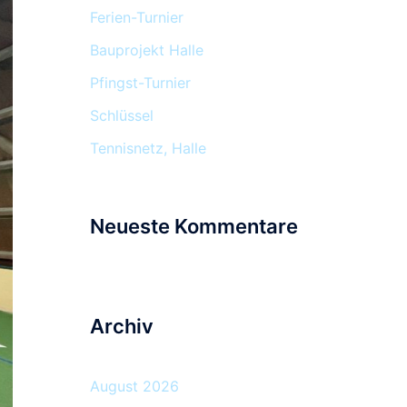
Ferien-Turnier
Bauprojekt Halle
Pfingst-Turnier
Schlüssel
Tennisnetz, Halle
Neueste Kommentare
Archiv
August 2026