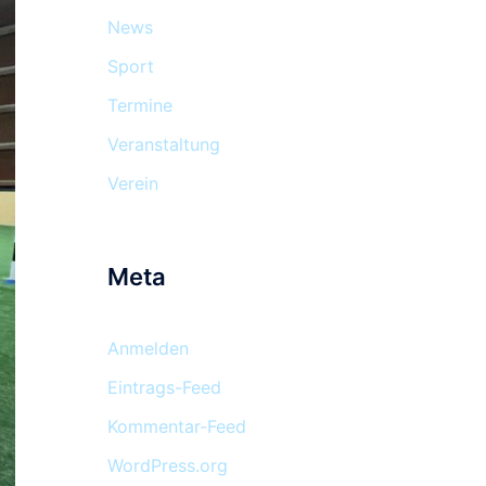
News
Sport
Termine
Veranstaltung
Verein
Meta
Anmelden
Eintrags-Feed
Kommentar-Feed
WordPress.org