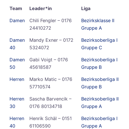
Team
Leader*in
Liga
Damen
Chili Fengler – 0176
Bezirksklasse II
24410272
Gruppe A
Damen
Mandy Exner – 0172
Bezirksoberliga I
40
5324072
Gruppe C
Damen
Gabi Voigt – 0176
Bezirksoberliga I
50
45618587
Gruppe B
Herren
Marko Matic – 0176
Bezirksoberliga II
57710574
Gruppe B
Herren
Sascha Barvencik –
Bezirksoberliga II
30
0176 80134718
Gruppe A
Herren
Henrik Schäl – 0151
Bezirksoberliga I
40
61106590
Gruppe A