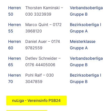
Herren
Thorsten Kaminski –
Verbandsoberliga
50
030 3323939
Gruppe B
Herren
Marco Quint – 0172
Bezirksoberliga I
55
3968120
Gruppe A
Herren
Daniel Auer – 0174
Meisterklasse
60
9782559
Gruppe A
Herren
Detlev Schneider –
Verbandsoberliga
65
0176 44405006
Gruppe B
Herren
Pohl Ralf – 030
Bezirksoberliga I
70
3047859
Gruppe B
nuLiga - Vereinsinfo PSB24