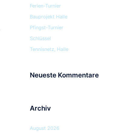
Ferien-Turnier
Bauprojekt Halle
Pfingst-Turnier
n
Schlüssel
Tennisnetz, Halle
Neueste Kommentare
Archiv
August 2026