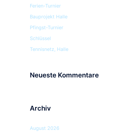
Ferien-Turnier
Bauprojekt Halle
Pfingst-Turnier
Schlüssel
Tennisnetz, Halle
Neueste Kommentare
Archiv
August 2026